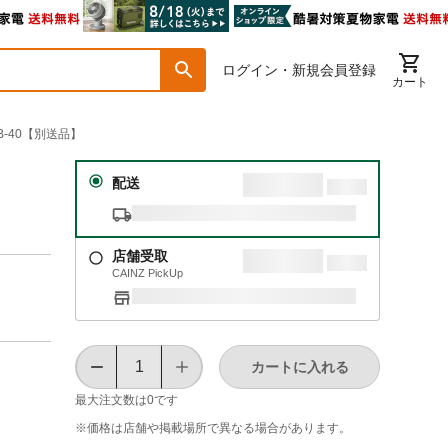
ログイン・新規会員登録
カート
B-40【別送品】
配送
店舗受取
CAINZ PickUp
カートに入れる
最大注文数は
0
です
※価格は​店舗や​掲載場所で​異なる​場合が​あります。