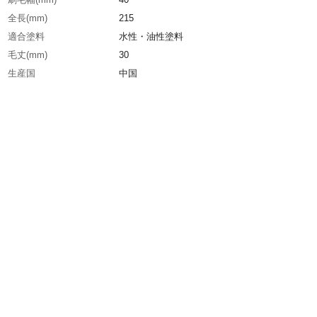
全長(mm)
215
適合塗料
水性・油性塗料
毛丈(mm)
30
生産国
中国
重さ
26.000G
材質1
毛材：化繊●柄：木