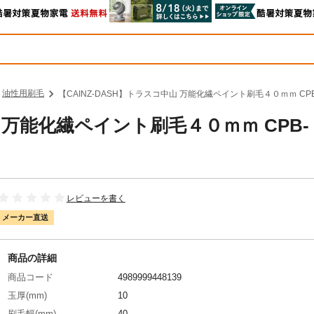
油性用刷毛
【CAINZ-DASH】トラスコ中山 万能化繊ペイント刷毛４０ｍｍ CP
山 万能化繊ペイント刷毛４０ｍｍ CPB-
レビューを書く
メーカー直送
商品の詳細
商品コード
4989999448139
玉厚(mm)
10
刷毛幅(mm)
40