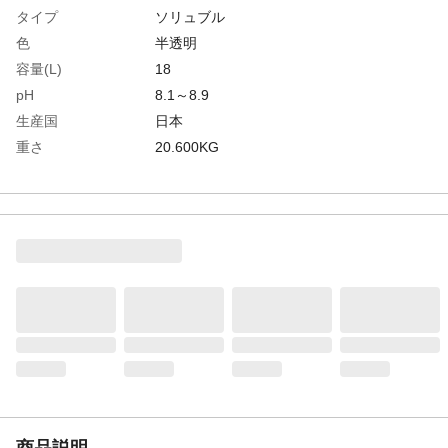
タイプ
ソリュブル
色
半透明
容量(L)
18
pH
8.1～8.9
生産国
日本
重さ
20.600KG
材質1
主成分:合成潤滑剤
商品説明