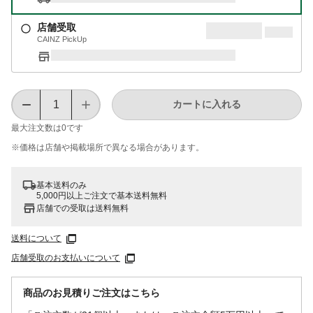
店舗受取
CAINZ PickUp
カートに入れる
最大注文数は
0
です
※価格は​店舗や​掲載場所で​異なる​場合が​あります。
基本送料のみ
5,000円以上ご注文で基本送料無料
店舗での受取は送料無料
送料について
店舗受取のお支払いについて
商品のお見積りご注文はこちら