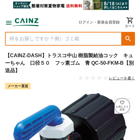
ログイン・新規会員登録
カート
【CAINZ-DASH】トラスコ中山 樹脂製給油コック キュ
ーちゃん 口径５０ フッ素ゴム 青 QC-50-FKM-B【別
送品】
レビューを書く
メーカー直送