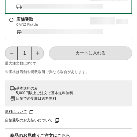
店舗受取
CAINZ PickUp
カートに入れる
最大注文数は
0
です
※価格は​店舗や​掲載場所で​異なる​場合が​あります。
基本送料のみ
5,000円以上ご注文で基本送料無料
店舗での受取は送料無料
送料について
店舗受取のお支払いについて
商品のお見積りご注文はこちら