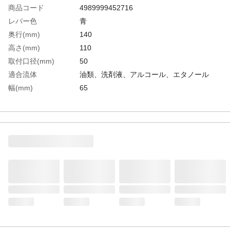
商品コード
4989999452716
レバー色
青
奥行(mm)
140
高さ(mm)
110
取付口径(mm)
50
適合流体
油類、洗剤液、アルコール、エタノール
幅(mm)
65
パッキン
FKM
適合缶
ペール缶、一斗缶
生産国
日本
重さ
100.000G
材質1
本体：ポリプロピレン(PP)樹脂
材質2
パッキン：FKM