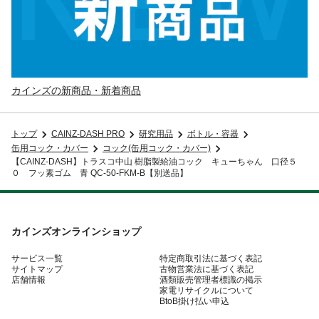
カインズの新商品・新着商品
トップ
CAINZ-DASH PRO
研究用品
ボトル・容器
缶用コック・カバー
コック(缶用コック・カバー)
【CAINZ-DASH】トラスコ中山 樹脂製給油コック キューちゃん 口径５
０ フッ素ゴム 青 QC-50-FKM-B【別送品】
カインズオンラインショップ
サービス一覧
特定商取引法に基づく表記
サイトマップ
古物営業法に基づく表記
店舗情報
酒類販売管理者標識の掲示
家電リサイクルについて
BtoB掛け払い申込