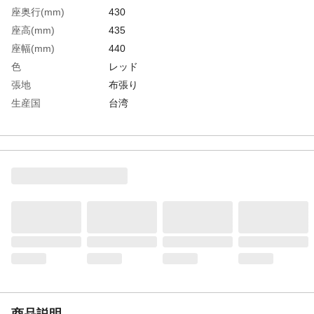
座奥行(mm)
430
座高(mm)
435
座幅(mm)
440
色
レッド
張地
布張り
生産国
台湾
重さ
6.000KG
材質1
背部:PP樹脂成型品
材質2
座部:強化樹脂成型品・ウレタンフォーム
材質3
脚部:φ25.4mmスチールパイプ（粉体塗装）
材質4
キャスター：φ50ナイロン双輪キャスター
商品説明