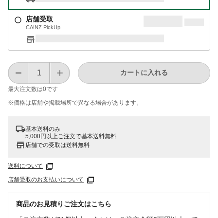
店舗受取
CAINZ PickUp
カートに入れる
最大注文数は
0
です
※価格は​店舗や​掲載場所で​異なる​場合が​あります。
基本送料のみ
5,000円以上ご注文で基本送料無料
店舗での受取は送料無料
送料について
店舗受取のお支払いについて
商品のお見積りご注文はこちら