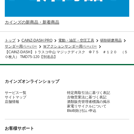
カインズの新商品・新着商品
トップ
CAINZ-DASH PRO
電動・油圧・空圧工具
研削研磨用品
サンダー用ペーパー
Ｗアクションサンダー用ペーパー
【CAINZ-DASH】トラスコ中山 マジックディスク Φ７５ ＃１２０ （５
０枚入） TMD75-120【別送品】
カインズオンラインショップ
サービス一覧
特定商取引法に基づく表記
サイトマップ
古物営業法に基づく表記
店舗情報
酒類販売管理者標識の掲示
家電リサイクルについて
BtoB掛け払い申込
お客様サポート