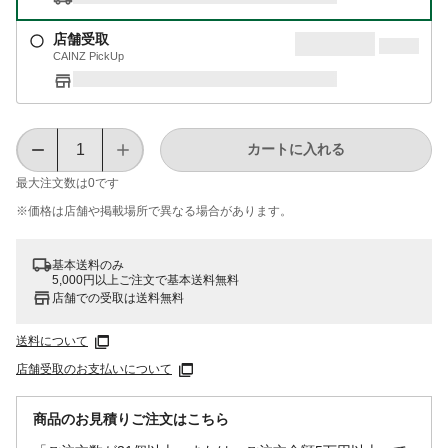
店舗受取
CAINZ PickUp
カートに入れる
最大注文数は
0
です
※価格は​店舗や​掲載場所で​異なる​場合が​あります。
基本送料のみ
5,000円以上ご注文で基本送料無料
店舗での受取は送料無料
送料について
店舗受取のお支払いについて
商品のお見積りご注文はこちら