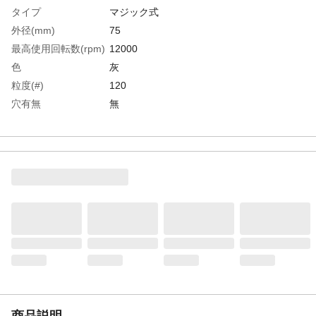
タイプ
マジック式
外径(mm)
75
最高使用回転数(rpm)
12000
色
灰
粒度(#)
120
穴有無
無
生産国
日本
重さ
330.000G
商品説明