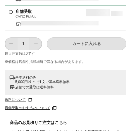
店舗受取
CAINZ PickUp
カートに入れる
最大注文数は
0
です
※価格は​店舗や​掲載場所で​異なる​場合が​あります。
基本送料のみ
5,000円以上ご注文で基本送料無料
店舗での受取は送料無料
送料について
店舗受取のお支払いについて
商品のお見積りご注文はこちら