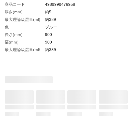
商品コード
4989999476958
厚さ(mm)
約5
最大理論吸湿量(ml)
約389
色
ブルー
長さ(mm)
900
幅(mm)
900
最大理論吸湿量(ml/
約389
［［Ｍ２］］)
生産国
中国
重さ
850.000G
材質1
主成分:シリカゲル、ポリプロピレン(PP)、
ポリエステル(PET)