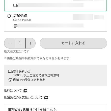
店舗受取
CAINZ PickUp
カートに入れる
最大注文数は
0
です
※価格は​店舗や​掲載場所で​異なる​場合が​あります。
基本送料のみ
5,000円以上ご注文で基本送料無料
店舗での受取は送料無料
送料について
店舗受取のお支払いについて
商品のお見積りご注文はこちら