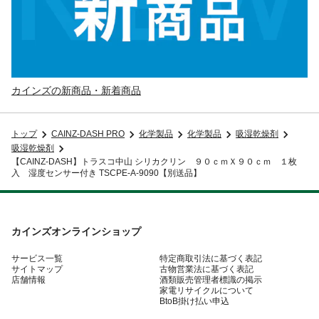
カインズの新商品・新着商品
トップ
CAINZ-DASH PRO
化学製品
化学製品
吸湿乾燥剤
吸湿乾燥剤
【CAINZ-DASH】トラスコ中山 シリカクリン ９０ｃｍＸ９０ｃｍ １枚
入 湿度センサー付き TSCPE-A-9090【別送品】
カインズオンラインショップ
サービス一覧
特定商取引法に基づく表記
サイトマップ
古物営業法に基づく表記
店舗情報
酒類販売管理者標識の掲示
家電リサイクルについて
BtoB掛け払い申込