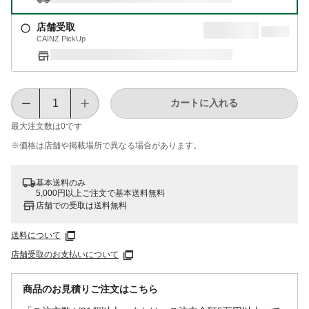
店舗受取
CAINZ PickUp
カートに入れる
最大注文数は
0
です
※価格は​店舗や​掲載場所で​異なる​場合が​あります。
基本送料のみ
5,000円以上ご注文で基本送料無料
店舗での受取は送料無料
送料について
店舗受取のお支払いについて
商品のお見積りご注文はこちら