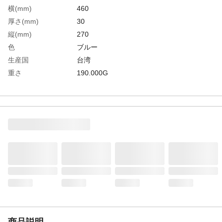
横(mm)
460
厚さ(mm)
30
縦(mm)
270
色
ブルー
生産国
台湾
重さ
190.000G
材質1
ＥＶＡ樹脂
商品説明