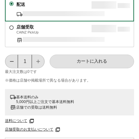
配送
店舗受取
CAINZ PickUp
カートに入れる
最大注文数は
0
です
※価格は​店舗や​掲載場所で​異なる​場合が​あります。
基本送料のみ
5,000円以上ご注文で基本送料無料
店舗での受取は送料無料
送料について
店舗受取のお支払いについて