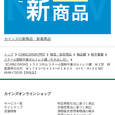
カインズの新商品・新着商品
トップ
CAINZ-DASH PRO
物流・保管用品
物品棚
軽中量棚
スチール製軽中量ボルトレス棚（引き出し付）
【CAINZ-DASH】トラスコ中山 スチール製軽中量ボルトレス棚 Ｍ２型 樹
脂透明引出付 Ｗ１７６０×Ｄ４５０×Ｈ１８００ 小×５・大×３０ M2-
6648-C5D30【別送品】
カインズオンラインショップ
サービス一覧
特定商取引法に基づく表記
サイトマップ
古物営業法に基づく表記
店舗情報
酒類販売管理者標識の掲示
家電リサイクルについて