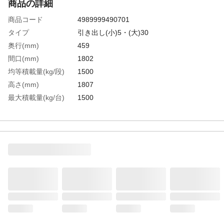
商品の詳細
商品コード
4989999490701
タイプ
引き出し(小)5・(大)30
奥行(mm)
459
間口(mm)
1802
均等積載量(kg/段)
1500
高さ(mm)
1807
最大積載量(kg/台)
1500
色
ネオグレー
棚段数(段)
8
有効間口(mm)
1716
棚板調整ピッチ(mm)
25
生産国
日本
重さ
129.500KG
材質1
本体:スチール（粉体塗装）●ベース:ポリプ
ロピレン（再生材100％使用）