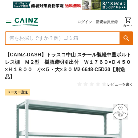
ログイン・新規会員登録
カート
【CAINZ-DASH】トラスコ中山 スチール製軽中量ボルト
レス棚 Ｍ２型 樹脂透明引出付 Ｗ１７６０×Ｄ４５０
×Ｈ１８００ 小×５・大×３０ M2-6648-C5D30【別送
品】
レビューを書く
メーカー直送