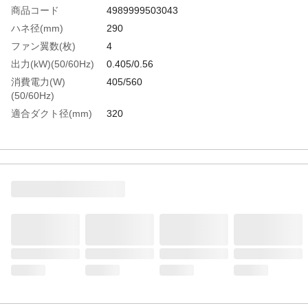
商品コード
4989999503043
ハネ径(mm)
290
ファン翼数(枚)
4
出力(kW)(50/60Hz)
0.405/0.56
消費電力(W)
405/560
(50/60Hz)
適合ダクト径(mm)
320
電源(V)
単相100
標準消費電力料金
10.94円/h
(50Hz)
標準消費電力料金
15.12円/h
(60Hz)
風量(［［Ｍ
52
３］］/min)50Hz
風量(［［Ｍ
60
３］］/min)60Hz
騒音値
78/81
(dB(A))50/60Hz
生産国
台湾