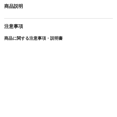
商品説明
重さ
12.100KG
材質1
ハネ：樹脂
注意事項
商品に関する注意事項・説明書