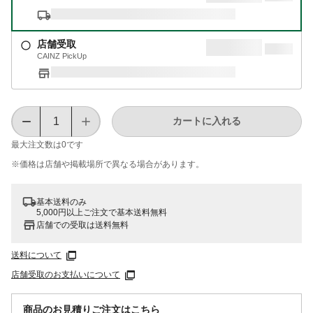
店舗受取
CAINZ PickUp
カートに入れる
最大注文数は
0
です
※価格は​店舗や​掲載場所で​異なる​場合が​あります。
基本送料のみ
5,000円以上ご注文で基本送料無料
店舗での受取は送料無料
送料について
店舗受取のお支払いについて
商品のお見積りご注文はこちら