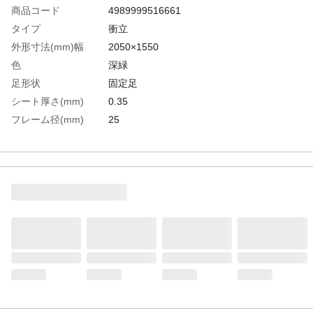
商品コード
4989999516661
タイプ
衝立
外形寸法(mm)幅
2050×1550
色
深緑
足形状
固定足
シート厚さ(mm)
0.35
フレーム径(mm)
25
日本防炎協会試験番
AT860027
号
枠内寸法(横×高さ)
2000×1500
(mm)
光線透過率(%)
1
生産国
日本
重さ
6.100KG
材質1
シート:塩化ビニール