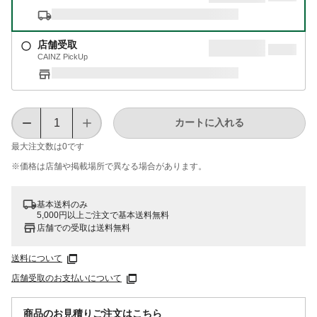
店舗受取
CAINZ PickUp
カートに入れる
最大注文数は
0
です
※価格は​店舗や​掲載場所で​異なる​場合が​あります。
基本送料のみ
5,000円以上ご注文で基本送料無料
店舗での受取は送料無料
送料について
店舗受取のお支払いについて
商品のお見積りご注文はこちら