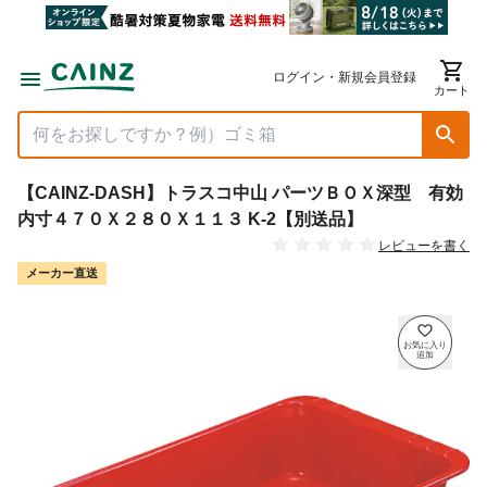
ログイン・新規会員登録
カート
【CAINZ-DASH】トラスコ中山 パーツＢＯＸ深型 有効
内寸４７０Ｘ２８０Ｘ１１３ K-2【別送品】
レビューを書く
メーカー直送