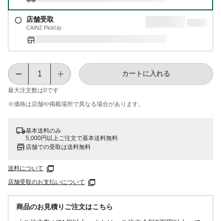
店舗受取
CAINZ PickUp
カートに入れる
最大注文数は
0
です
※価格は​店舗や​掲載場所で​異なる​場合が​あります。
基本送料のみ
5,000円以上ご注文で基本送料無料
店舗での受取は送料無料
送料について
店舗受取のお支払いについて
商品のお見積りご注文はこちら