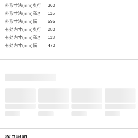
外形寸法(mm)奥行
360
外形寸法(mm)高さ
115
外形寸法(mm)幅
595
有効内寸(mm)奥行
280
有効内寸(mm)高さ
113
有効内寸(mm)幅
470
容量(L)
17.5
生産国
日本
重さ
2.700KG
材質1
スチール（表面処理:焼き付け塗装）
商品説明