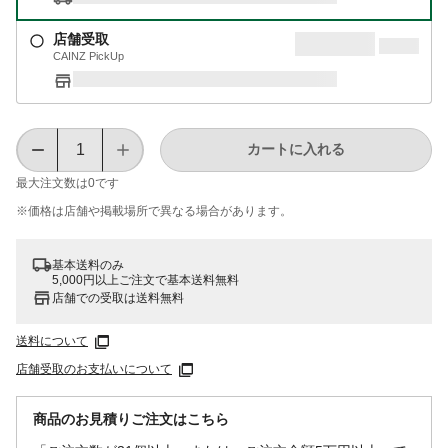
店舗受取
CAINZ PickUp
カートに入れる
最大注文数は
0
です
※価格は​店舗や​掲載場所で​異なる​場合が​あります。
基本送料のみ
5,000円以上ご注文で基本送料無料
店舗での受取は送料無料
送料について
店舗受取のお支払いについて
商品のお見積りご注文はこちら