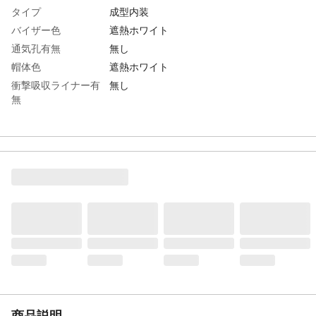
タイプ
成型内装
バイザー色
遮熱ホワイト
通気孔有無
無し
帽体色
遮熱ホワイト
衝撃吸収ライナー有
無し
無
頭囲(cm)
53～62
墜落時保護用
×
生産国
日本
重さ
335.000G
材質1
帽体:ABS樹脂
商品説明