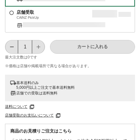
店舗受取
CAINZ PickUp
カートに入れる
最大注文数は
0
です
※価格は​店舗や​掲載場所で​異なる​場合が​あります。
基本送料のみ
5,000円以上ご注文で基本送料無料
店舗での受取は送料無料
送料について
店舗受取のお支払いについて
商品のお見積りご注文はこちら