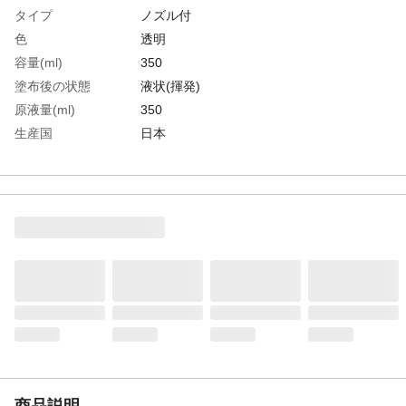
タイプ
ノズル付
色
透明
容量(ml)
350
塗布後の状態
液状(揮発)
原液量(ml)
350
生産国
日本
重さ
390.000G
材質1
主成分:溶剤
商品説明