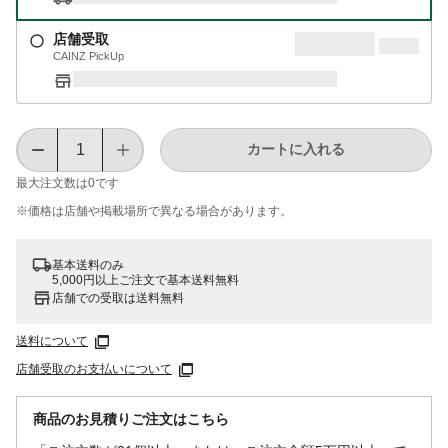
店舗受取
CAINZ PickUp
カートに入れる
最大注文数は
0
です
※価格は​店舗や​掲載場所で​異なる​場合が​あります。
基本送料のみ
5,000円以上ご注文で基本送料無料
店舗での受取は送料無料
送料について
店舗受取のお支払いについて
商品のお見積りご注文はこちら