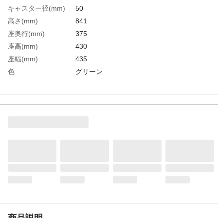
キャスター径(mm)
50
高さ(mm)
841
座奥行(mm)
375
座高(mm)
430
座幅(mm)
435
色
グリーン
張地
布張り
脚色
シルバー
座面色
グリーン
背面色
グリーン
生産国
中国
重さ
6.500KG
材質1
背部：強化樹脂成形品、メッシュ
材質2
肘部：強化樹脂成形品 脚部：強化樹脂成
形品・50Φナイロンキャスター Φ25．4ｍ
ｍスチールパイプ Φ19スチール
材質3
座部：強化樹脂成形品、ウレタンフォーム
商品説明