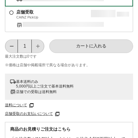
店舗受取
CAINZ PickUp
カートに入れる
最大注文数は
0
です
※価格は​店舗や​掲載場所で​異なる​場合が​あります。
基本送料のみ
5,000円以上ご注文で基本送料無料
店舗での受取は送料無料
送料について
店舗受取のお支払いについて
商品のお見積りご注文はこちら