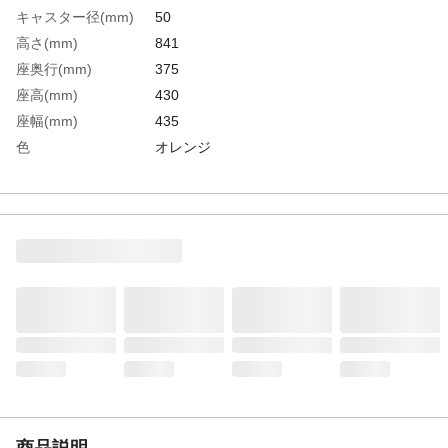
キャスター径(mm)
50
高さ(mm)
841
座奥行(mm)
375
座高(mm)
430
座幅(mm)
435
色
オレンジ
張地
布張り
脚色
シルバー
座面色
オレンジ
背面色
オレンジ
生産国
中国
重さ
6.500KG
材質1
背部：強化樹脂成形品、メッシュ
材質2
肘部：強化樹脂成形品 脚部：強化樹脂成
形品・50Φナイロンキャスター Φ25．4ｍ
ｍスチールパイプ Φ19スチール
材質3
座部：強化樹脂成形品、ウレタンフォーム
商品説明