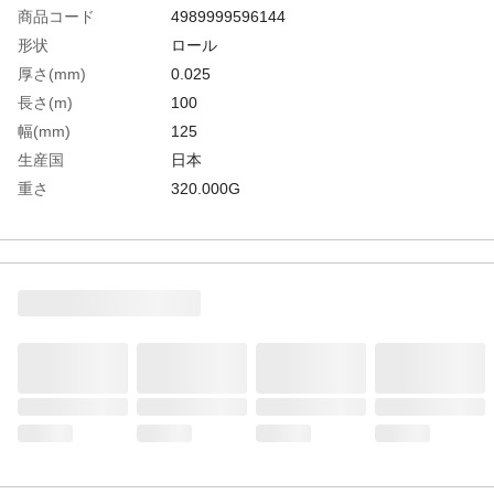
商品コード
4989999596144
形状
ロール
厚さ(mm)
0.025
長さ(m)
100
幅(mm)
125
生産国
日本
重さ
320.000G
材質1
酢酸ビニール（粘着層）、ポリエチレン
（PE）（ゼラスト添加物）