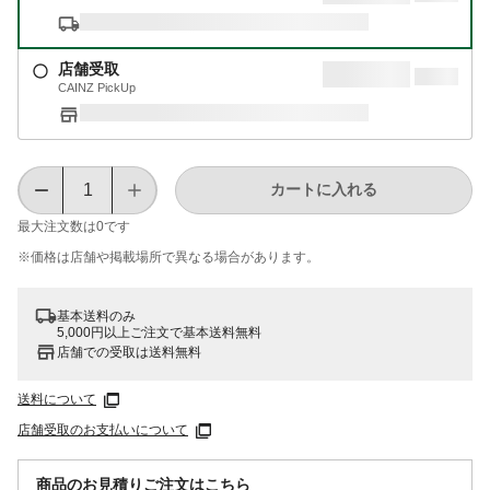
店舗受取
CAINZ PickUp
カートに入れる
最大注文数は
0
です
※価格は​店舗や​掲載場所で​異なる​場合が​あります。
基本送料のみ
5,000円以上ご注文で基本送料無料
店舗での受取は送料無料
送料について
店舗受取のお支払いについて
商品のお見積りご注文はこちら