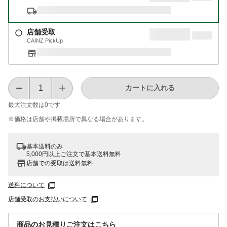
店舗受取
CAINZ PickUp
カートに入れる
最大注文数は
0
です
※価格は​店舗や​掲載場所で​異なる​場合が​あります。
基本送料のみ
5,000円以上ご注文で基本送料無料
店舗での受取は送料無料
送料について
店舗受取のお支払いについて
商品のお見積りご注文はこちら