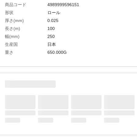
商品コード
4989999596151
形状
ロール
厚さ(mm)
0.025
長さ(m)
100
幅(mm)
250
生産国
日本
重さ
650.000G
材質1
酢酸ビニール（粘着層）、ポリエチレン
（PE）（ゼラスト添加物）