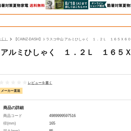
ゃく）
【CAINZ-DASH】トラスコ中山 アルミひしゃく １．２Ｌ １６５Ｘ６００Ｌ
中山 アルミひしゃく １．２Ｌ １６５
レビューを書く
メーカー直送
商品の詳細
商品コード
4989999597516
径(mm)
165
深さ(mm)
85