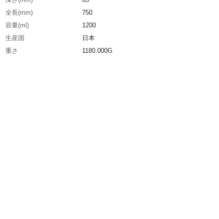
全長(mm)
750
容量(ml)
1200
生産国
日本
重さ
1180.000G
材質1
シルバーアルマイト