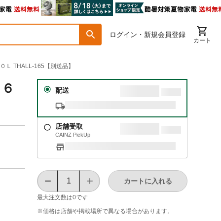
ログイン・新規会員登録
カート
 THALL-165【別送品】
Ｘ６
配送
店舗受取
CAINZ PickUp
カートに入れる
最大注文数は
0
です
※価格は​店舗や​掲載場所で​異なる​場合が​あります。