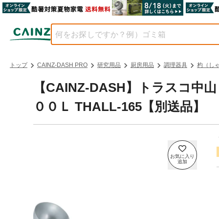
トップ
CAINZ-DASH PRO
研究用品
厨房用品
調理器具
杓（し
【CAINZ-DASH】トラスコ
００Ｌ THALL-165【別送品】