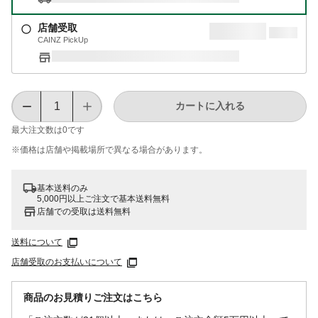
店舗受取
CAINZ PickUp
カートに入れる
最大注文数は
0
です
※価格は​店舗や​掲載場所で​異なる​場合が​あります。
基本送料のみ
5,000円以上ご注文で基本送料無料
店舗での受取は送料無料
送料について
店舗受取のお支払いについて
商品のお見積りご注文はこちら