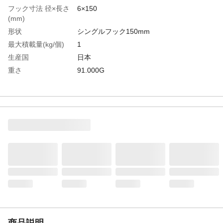
フック寸法 径×長さ
6×150
(mm)
形状
シングルフック150mm
最大積載量(kg/個)
1
生産国
日本
重さ
91.000G
材質1
スチール（クロムメッキ仕上げ）
商品説明