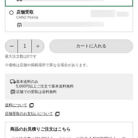
店舗受取
CAINZ PickUp
カートに入れる
最大注文数は
0
です
※価格は​店舗や​掲載場所で​異なる​場合が​あります。
基本送料のみ
5,000円以上ご注文で基本送料無料
店舗での受取は送料無料
送料について
店舗受取のお支払いについて
商品のお見積りご注文はこちら