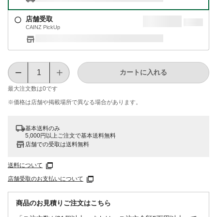
店舗受取
CAINZ PickUp
カートに入れる
最大注文数は
0
です
※価格は​店舗や​掲載場所で​異なる​場合が​あります。
基本送料のみ
5,000円以上ご注文で基本送料無料
店舗での受取は送料無料
送料について
店舗受取のお支払いについて
商品のお見積りご注文はこちら