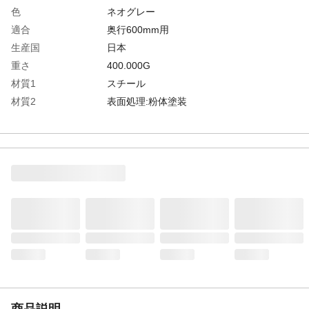
色
ネオグレー
適合
奥行600mm用
生産国
日本
重さ
400.000G
材質1
スチール
材質2
表面処理:粉体塗装
商品説明