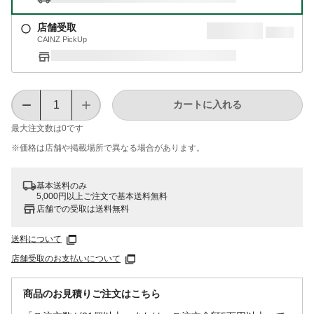
店舗受取
CAINZ PickUp
カートに入れる
最大注文数は
0
です
※価格は​店舗や​掲載場所で​異なる​場合が​あります。
基本送料のみ
5,000円以上ご注文で基本送料無料
店舗での受取は送料無料
送料について
店舗受取のお支払いについて
商品のお見積りご注文はこちら