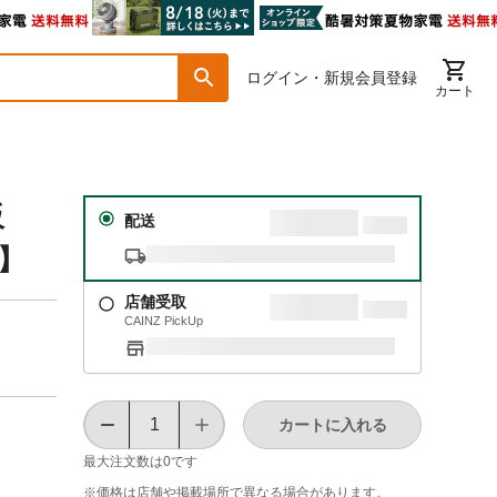
ログイン・新規会員登録
カート
棚板
配送
】
店舗受取
CAINZ PickUp
カートに入れる
最大注文数は
0
です
※価格は​店舗や​掲載場所で​異なる​場合が​あります。