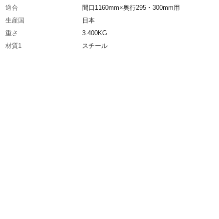
適合
間口1160mm×奥行295・300mm用
生産国
日本
重さ
3.400KG
材質1
スチール