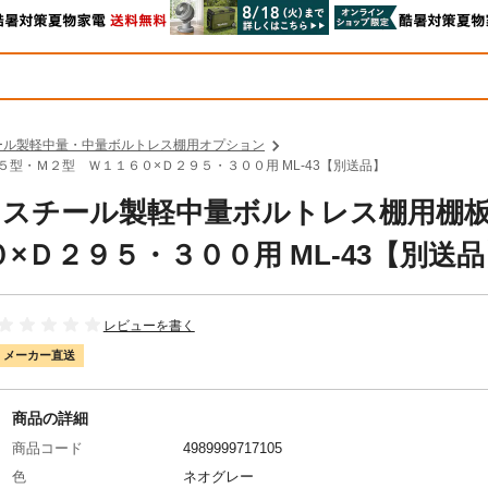
ール製軽中量・中量ボルトレス棚用オプション
．５型・Ｍ２型 Ｗ１１６０×Ｄ２９５・３００用 ML-43【別送品】
コ中山 スチール製軽中量ボルトレス棚用
Ｄ２９５・３００用 ML-43【別送品
レビューを書く
メーカー直送
商品の詳細
商品コード
4989999717105
色
ネオグレー