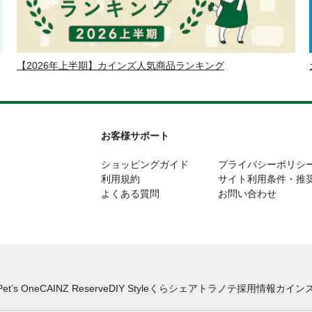
【2026年上半期】カインズ人気商品ランキング
お客様サポート
ショッピングガイド
プライバシーポリシ
利用規約
サイト利用条件・推
よくある質問
お問い合わせ
Pet’s One
CAINZ Reserve
DIY Style
くらシェア
トラノテ
採用情報
カインズ