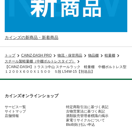
カインズの新商品・新着商品
トップ
CAINZ-DASH PRO
物流・保管用品
物品棚
軽量棚
スチール製軽量棚（中棚ボルトレスタイプ）
【CAINZ-DASH】トラスコ中山 スチールラック 軽量棚 中棚ボルトレス型
１２００Ｘ６００Ｘ１５００ ５段 L54W-15【別送品】
カインズオンラインショップ
サービス一覧
特定商取引法に基づく表記
サイトマップ
古物営業法に基づく表記
店舗情報
酒類販売管理者標識の掲示
家電リサイクルについて
BtoB掛け払い申込