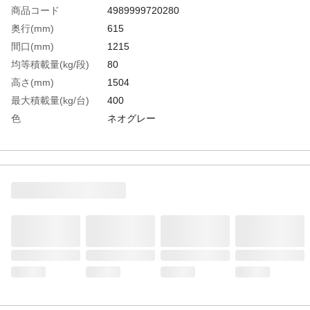
商品コード
4989999720280
奥行(mm)
615
間口(mm)
1215
均等積載量(kg/段)
80
高さ(mm)
1504
最大積載量(kg/台)
400
色
ネオグレー
棚段数(段)
5
有効間口(mm)
1128
棚板調整ピッチ(mm)
50
生産国
日本
重さ
43.700KG
材質1
スチール
材質2
表面処理:粉体塗装