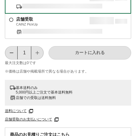
店舗受取
CAINZ PickUp
カートに入れる
最大注文数は
0
です
※価格は​店舗や​掲載場所で​異なる​場合が​あります。
基本送料のみ
5,000円以上ご注文で基本送料無料
店舗での受取は送料無料
送料について
店舗受取のお支払いについて
商品のお見積りご注文はこちら