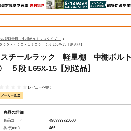
ール製軽量棚（中棚ボルトレスタイプ）
５００Ｘ４５０Ｘ１８００ ５段 L65X-15【別送品】
中山 スチールラック 軽量棚 中棚ボル
５段 L65X-15【別送品】
レビューを書く
メーカー直送
商品の詳細
商品コード
4989999720600
奥行(mm)
465