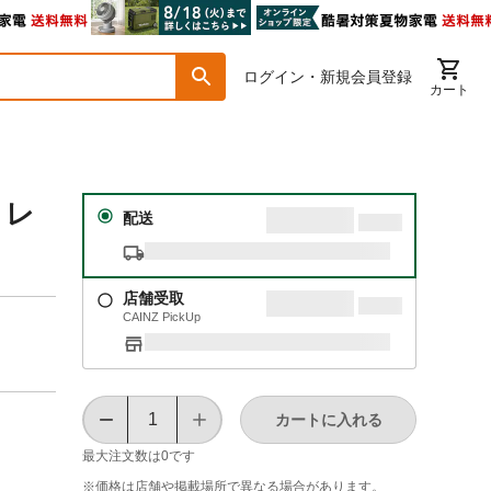
ログイン・新規会員登録
カート
トレ
配送
店舗受取
CAINZ PickUp
カートに入れる
最大注文数は
0
です
※価格は​店舗や​掲載場所で​異なる​場合が​あります。