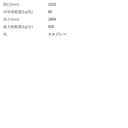
間口(mm)
1515
均等積載量(kg/段)
80
高さ(mm)
1804
最大積載量(kg/台)
400
色
ネオグレー
棚段数(段)
5
有効間口(mm)
1428
棚板調整ピッチ(mm)
50
生産国
日本
重さ
44.500KG
材質1
スチール
材質2
表面処理:粉体塗装