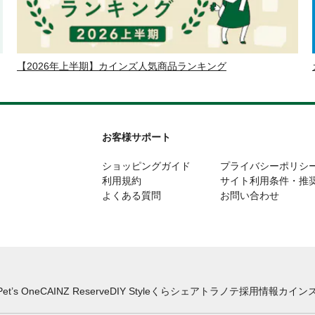
【2026年上半期】カインズ人気商品ランキング
お客様サポート
ショッピングガイド
プライバシーポリシ
利用規約
サイト利用条件・推
よくある質問
お問い合わせ
Pet’s One
CAINZ Reserve
DIY Style
くらシェア
トラノテ
採用情報
カインズ