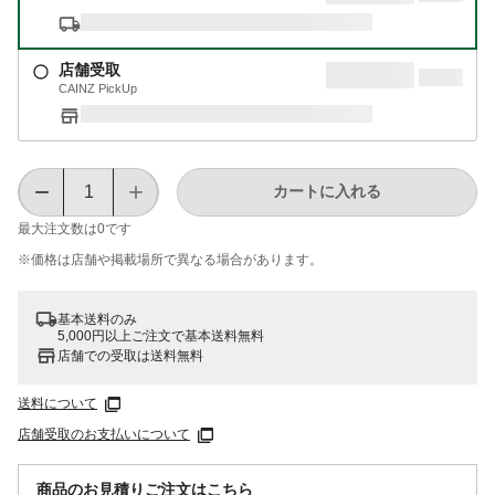
店舗受取
CAINZ PickUp
カートに入れる
最大注文数は
0
です
※価格は​店舗や​掲載場所で​異なる​場合が​あります。
基本送料のみ
5,000円以上ご注文で基本送料無料
店舗での受取は送料無料
送料について
店舗受取のお支払いについて
商品のお見積りご注文はこちら