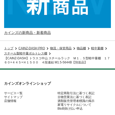
カインズの新商品・新着商品
トップ
CAINZ-DASH PRO
物流・保管用品
物品棚
軽中量棚
スチール製軽中量ボルトレス棚
【CAINZ-DASH】トラスコ中山 スチールラック Ｍ１．５型軽中量棚 １７
６０×４４５×Ｈ１５００ ４段連結 M1.5-5644B【別送品】
カインズオンラインショップ
サービス一覧
特定商取引法に基づく表記
サイトマップ
古物営業法に基づく表記
店舗情報
酒類販売管理者標識の掲示
家電リサイクルについて
BtoB掛け払い申込