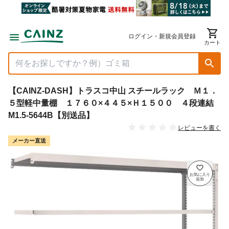
ログイン・新規会員登録
カート
【CAINZ-DASH】トラスコ中山 スチールラック Ｍ１．
５型軽中量棚 １７６０×４４５×Ｈ１５００ ４段連結
M1.5-5644B【別送品】
レビューを書く
メーカー直送