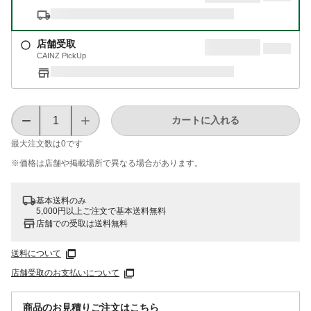
店舗受取
CAINZ PickUp
カートに入れる
最大注文数は
0
です
※価格は​店舗や​掲載場所で​異なる​場合が​あります。
基本送料のみ
5,000円以上ご注文で基本送料無料
店舗での受取は送料無料
送料について
店舗受取のお支払いについて
商品のお見積りご注文はこちら