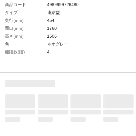
商品コード
4989999726480
タイプ
連結型
奥行(mm)
454
間口(mm)
1760
高さ(mm)
1506
色
ネオグレー
棚段数(段)
4
有効間口(mm)
1716
棚板調整ピッチ(mm)
25
生産国
日本
重さ
38.900KG
材質1
本体:スチール（粉体塗装）●ベース:ポリプ
ロピレン（再生材100％使用）