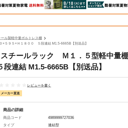
チール製軽中量ボルトレス棚
×５９５×Ｈ１８００ ５段連結 M1.5-6665B【別送品】
コ中山 スチールラック Ｍ１．５型軽中
連結 M1.5-6665B【別送品】
レビューを書く
メーカー直送
商品の詳細
商品コード
4989999727036
タイプ
連結型