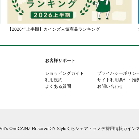
【2026年上半期】カインズ人気商品ランキング
お客様サポート
ショッピングガイド
プライバシーポリシ
利用規約
サイト利用条件・推
よくある質問
お問い合わせ
Pet’s One
CAINZ Reserve
DIY Style
くらシェア
トラノテ
採用情報
カインズ