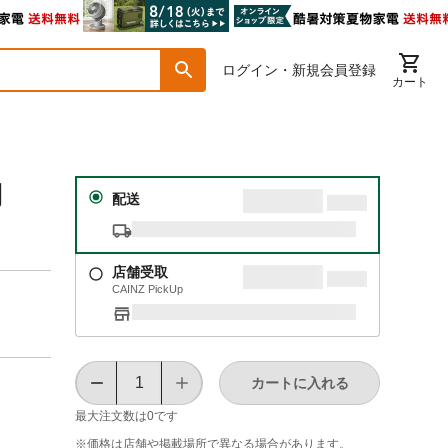
ログイン・新規会員登録
カート
量棚
配送
店舗受取
CAINZ PickUp
カートに入れる
最大注文数は
0
です
※価格は​店舗や​掲載場所で​異なる​場合が​あります。