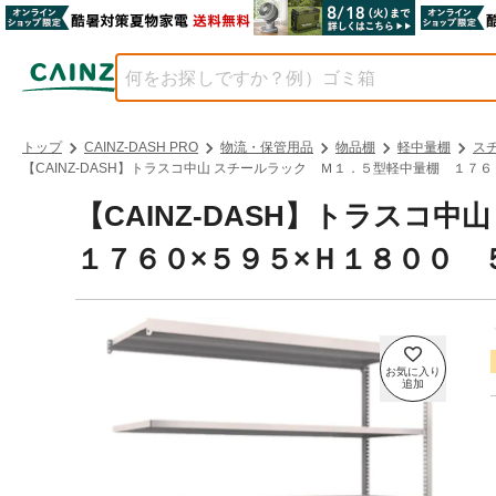
トップ
CAINZ-DASH PRO
物流・保管用品
物品棚
軽中量棚
ス
【CAINZ-DASH】トラスコ中山 スチールラック Ｍ１．５型軽中量棚 １７６０
【CAINZ-DASH】トラス
１７６０×５９５×Ｈ１８００ ５段