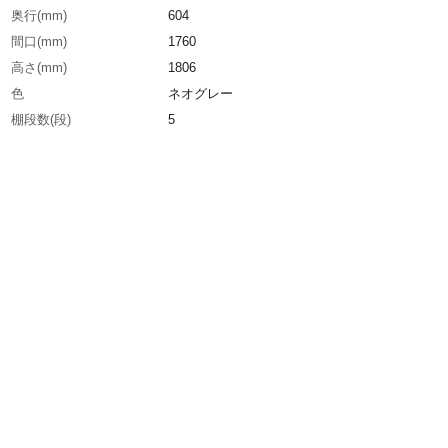
奥行(mm)
604
間口(mm)
1760
高さ(mm)
1806
色
ネオグレー
棚段数(段)
5
有効間口(mm)
1716
棚板調整ピッチ(mm)
25
生産国
日本
重さ
66.100KG
材質1
本体:スチール（粉体塗装）●ベース:ポリプロピ
（再生材100％使用）