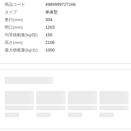
商品コード
4989999727166
タイプ
単体型
奥行(mm)
304
間口(mm)
1203
均等積載量(kg/段)
150
高さ(mm)
2106
最大積載量(kg/台)
1000
色
ネオグレー
棚段数(段)
5
有効間口(mm)
1116
棚板調整ピッチ(mm)
25
生産国
日本
重さ
34.200KG
材質1
本体:スチール（粉体塗装）●ベース:ポリプ
ロピレン（再生材100％使用）