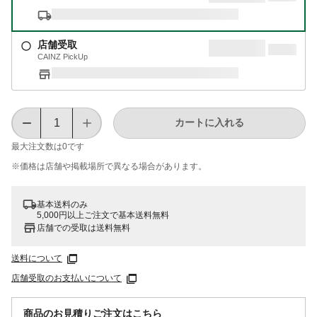
店舗受取
CAINZ PickUp
カートに入れる
最大注文数は
0
です
※価格は​店舗や​掲載場所で​異なる​場合が​あります。
基本送料のみ
5,000円以上ご注文で基本送料無料
店舗での受取は送料無料
送料について
店舗受取のお支払いについて
商品のお見積りご注文はこちら