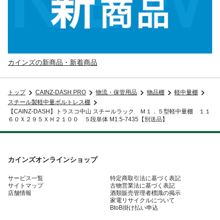
カインズの新商品・新着商品
トップ
CAINZ-DASH PRO
物流・保管用品
物品棚
軽中量棚
スチール製軽中量ボルトレス棚
【CAINZ-DASH】トラスコ中山 スチールラック Ｍ１．５型軽中量棚 １１
６０Ｘ２９５ＸＨ２１００ ５段単体 M1.5-7435【別送品】
カインズオンラインショップ
サービス一覧
特定商取引法に基づく表記
サイトマップ
古物営業法に基づく表記
店舗情報
酒類販売管理者標識の掲示
家電リサイクルについて
BtoB掛け払い申込