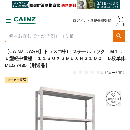
ログイン・新規会員登録
カート
【CAINZ-DASH】トラスコ中山 スチールラック Ｍ１．
５型軽中量棚 １１６０Ｘ２９５ＸＨ２１００ ５段単体
M1.5-7435【別送品】
レビューを書く
メーカー直送