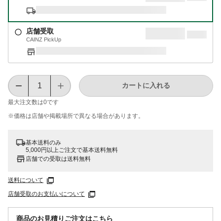
店舗受取
CAINZ PickUp
カートに入れる
最大注文数は
0
です
※価格は​店舗や​掲載場所で​異なる​場合が​あります。
基本送料のみ
5,000円以上ご注文で基本送料無料
店舗での受取は送料無料
送料について
店舗受取のお支払いについて
商品のお見積りご注文はこちら