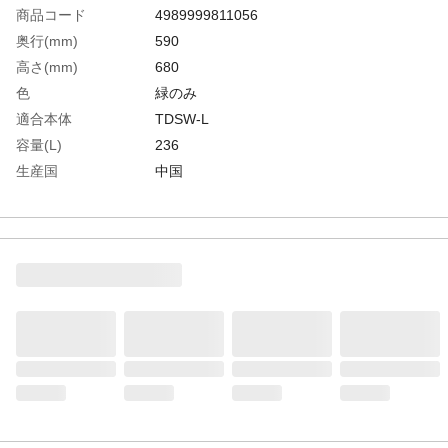
商品コード
4989999811056
奥行(mm)
590
高さ(mm)
680
色
緑のみ
適合本体
TDSW-L
容量(L)
236
生産国
中国
重さ
650.000G
材質1
ナイロン
材質2
ハトメ穴:アルミ合金