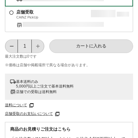
店舗受取
CAINZ PickUp
カートに入れる
最大注文数は
0
です
※価格は​店舗や​掲載場所で​異なる​場合が​あります。
基本送料のみ
5,000円以上ご注文で基本送料無料
店舗での受取は送料無料
送料について
店舗受取のお支払いについて
商品のお見積りご注文はこちら