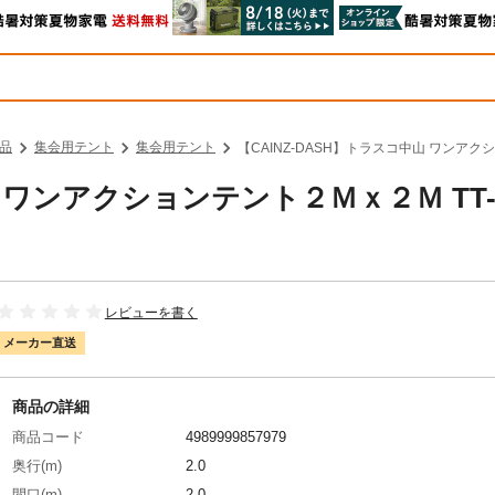
品
集会用テント
集会用テント
【CAINZ-DASH】トラスコ中山 ワンアク
山 ワンアクションテント２Ｍｘ２Ｍ TT
レビューを書く
メーカー直送
商品の詳細
商品コード
4989999857979
奥行(m)
2.0
間口(m)
2.0