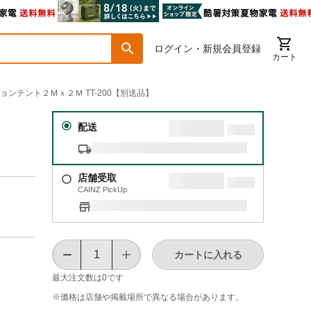
ログイン・新規会員登録
カート
ションテント２Ｍｘ２Ｍ TT-200【別送品】
-
配送
店舗受取
CAINZ PickUp
カートに入れる
最大注文数は
0
です
※価格は​店舗や​掲載場所で​異なる​場合が​あります。