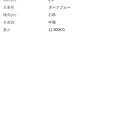
天幕色
ダークブルー
棟高(m)
2.45
生産国
中国
重さ
12.800KG
材質1
脚：スチール
材質2
生地：150D PUコーティングナイロン
材質3
収納袋生地：600×300Dナイロン（PVCコーテ
グ）