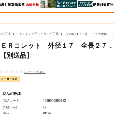
ング工具
ＢＴシャンク用ツーリング工具
【CAINZ-DASH】トラスコ中山
中山 ＥＲコレット 外径１７ 全長２７．
5【別送品】
レビューを書く
メーカー直送
商品の詳細
商品コード
4989999859782
外径(mm)
17
規格
ER16