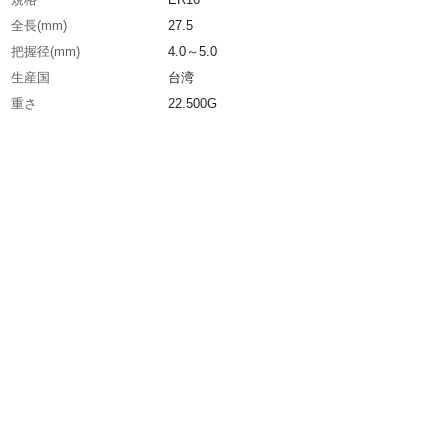
全長(mm)
27.5
把握径(mm)
4.0～5.0
生産国
台湾
重さ
22.500G