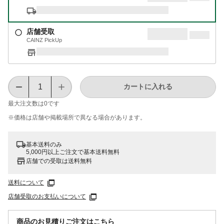
店舗受取
CAINZ PickUp
カートに入れる
最大注文数は
0
です
※価格は​店舗や​掲載場所で​異なる​場合が​あります。
基本送料のみ
5,000円以上ご注文で基本送料無料
店舗での受取は送料無料
送料について
店舗受取のお支払いについて
商品のお見積りご注文はこちら