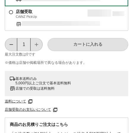
店舗受取
CAINZ PickUp
カートに入れる
最大注文数は
0
です
※価格は​店舗や​掲載場所で​異なる​場合が​あります。
基本送料のみ
5,000円以上ご注文で基本送料無料
店舗での受取は送料無料
送料について
店舗受取のお支払いについて
商品のお見積りご注文はこちら