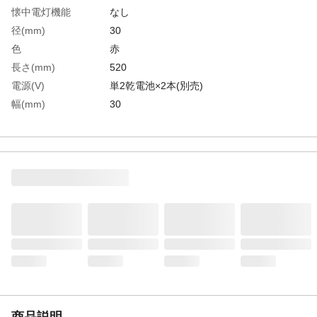
懐中電灯機能
なし
径(mm)
30
色
赤
長さ(mm)
520
電源(V)
単2乾電池×2本(別売)
幅(mm)
30
連続使用時間(h)
50時間(アルカリ乾電池使用)
LED数(個)
6
生産国
中国
重さ
151.000G
材質1
本体：ポリカーボネート（ＰＣ）●グリッ
プ：ABS樹脂
商品説明