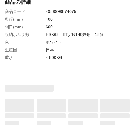
商品の詳細
商品コード
4989999874075
奥行(mm)
400
間口(mm)
600
収納ホルダ数
HSK63 BT／NT40兼用 18個
色
ホワイト
生産国
日本
重さ
4.800KG
材質1
本体:スチール（抗菌粉体塗装）