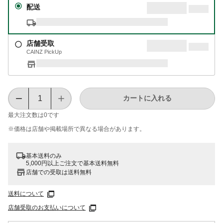
配送
店舗受取
CAINZ PickUp
カートに入れる
最大注文数は
0
です
※価格は​店舗や​掲載場所で​異なる​場合が​あります。
基本送料のみ
5,000円以上ご注文で基本送料無料
店舗での受取は送料無料
送料について
店舗受取のお支払いについて