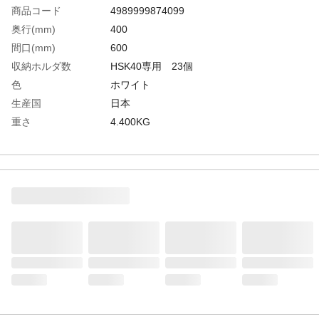
商品コード
4989999874099
奥行(mm)
400
間口(mm)
600
収納ホルダ数
HSK40専用 23個
色
ホワイト
生産国
日本
重さ
4.400KG
材質1
本体:スチール（抗菌粉体塗装）