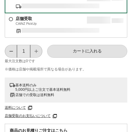
店舗受取
CAINZ PickUp
カートに入れる
最大注文数は
0
です
※価格は​店舗や​掲載場所で​異なる​場合が​あります。
基本送料のみ
5,000円以上ご注文で基本送料無料
店舗での受取は送料無料
送料について
店舗受取のお支払いについて
商品のお見積りご注文はこちら