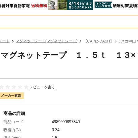
シート
マグネットシート(マグネットシート)
【CAINZ-DASH】トラスコ中
中山 マグネットテープ １．５ｔ １３×
レビューを書く
メーカー直送
商品の詳細
商品コード
4989999897340
吸着力(N)
0.34
厚さ(mm)
1.5