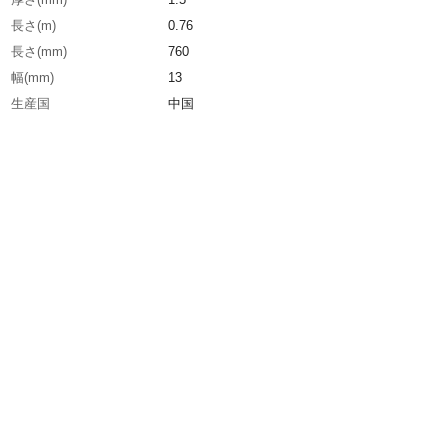
長さ(m)
0.76
長さ(mm)
760
幅(mm)
13
生産国
中国
重さ
50.000G
材質1
ゴム磁石
材質2
粘着剤：アクリル系