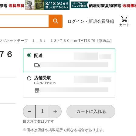
ログイン・新規会員登録
カート
山 マグネットテープ １．５ｔ １３×７６０ｍｍ TMT13-76【別送品】
７６
配送
店舗受取
CAINZ PickUp
カートに入れる
最大注文数は
0
です
※価格は​店舗や​掲載場所で​異なる​場合が​あります。