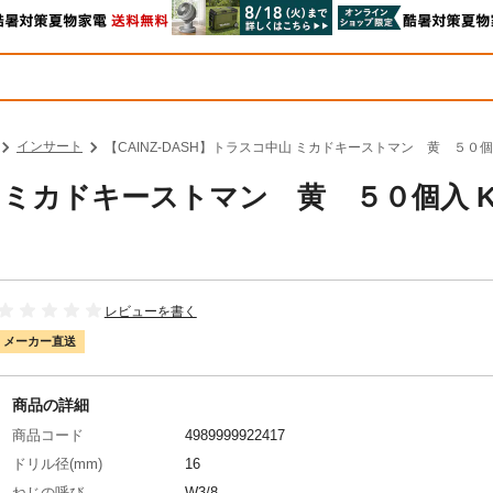
インサート
【CAINZ-DASH】トラスコ中山 ミカドキーストマン 黄 ５０個入 
山 ミカドキーストマン 黄 ５０個入 K
レビューを書く
メーカー直送
商品の詳細
商品コード
4989999922417
ドリル径(mm)
16
ねじの呼び
W3/8