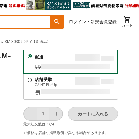
ログイン・新規会員登録
カート
KM-3030-50P-Y【別送品】
M-
配送
店舗受取
CAINZ PickUp
カートに入れる
最大注文数は
0
です
※価格は​店舗や​掲載場所で​異なる​場合が​あります。