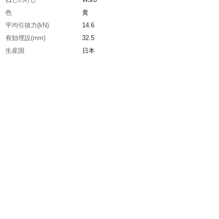
色
黄
平均引抜力(kN)
14.6
有効埋設(mm)
32.5
生産国
日本
重さ
1.900KG
材質1
冷間圧造用炭素鋼(JISG-3507)
材質2
ユニクロメッキ
材質3
ポリプロピレン樹脂