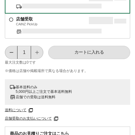
店舗受取
CAINZ PickUp
カートに入れる
最大注文数は
0
です
※価格は​店舗や​掲載場所で​異なる​場合が​あります。
基本送料のみ
5,000円以上ご注文で基本送料無料
店舗での受取は送料無料
送料について
店舗受取のお支払いについて
商品のお見積りご注文はこちら