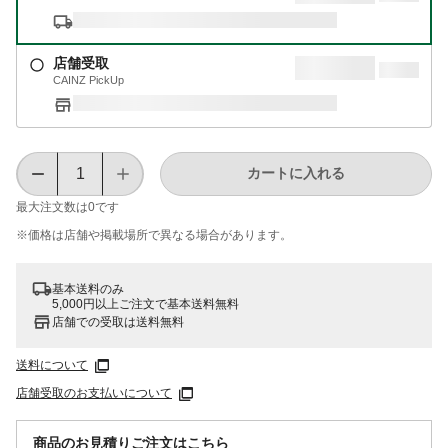
店舗受取
CAINZ PickUp
カートに入れる
最大注文数は
0
です
※価格は​店舗や​掲載場所で​異なる​場合が​あります。
基本送料のみ
5,000円以上ご注文で基本送料無料
店舗での受取は送料無料
送料について
店舗受取のお支払いについて
商品のお見積りご注文はこちら