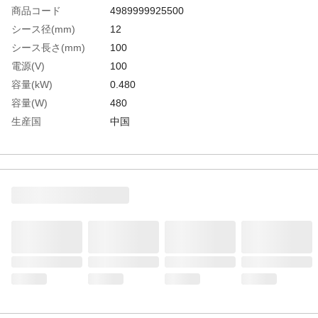
商品コード
4989999925500
シース径(mm)
12
シース長さ(mm)
100
電源(V)
100
容量(kW)
0.480
容量(W)
480
生産国
中国
重さ
94.000G
材質1
シース材：ステンレス（SUS321）
材質2
続管：銅、スズメッキ
材質3
リード線：ニッケル
材質4
絶縁チューブ：ガラス繊維