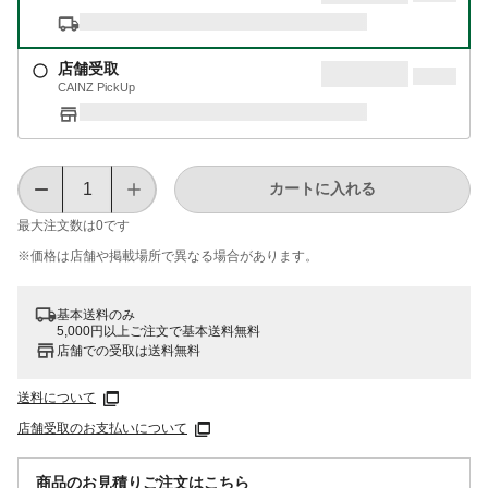
店舗受取
CAINZ PickUp
カートに入れる
最大注文数は
0
です
※価格は​店舗や​掲載場所で​異なる​場合が​あります。
基本送料のみ
5,000円以上ご注文で基本送料無料
店舗での受取は送料無料
送料について
店舗受取のお支払いについて
商品のお見積りご注文はこちら