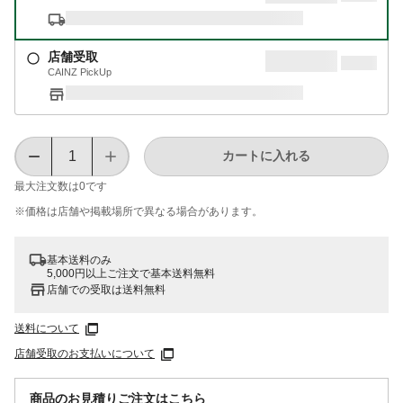
店舗受取
CAINZ PickUp
カートに入れる
最大注文数は
0
です
※価格は​店舗や​掲載場所で​異なる​場合が​あります。
基本送料のみ
5,000円以上ご注文で基本送料無料
店舗での受取は送料無料
送料について
店舗受取のお支払いについて
商品のお見積りご注文はこちら