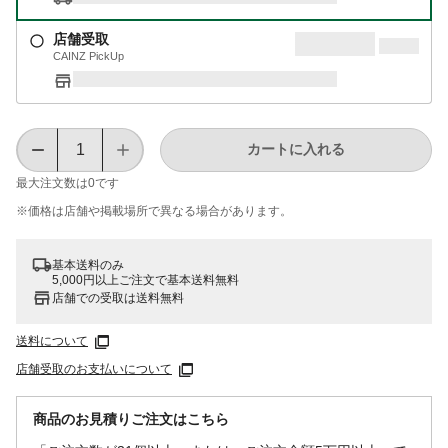
店舗受取
CAINZ PickUp
カートに入れる
最大注文数は
0
です
※価格は​店舗や​掲載場所で​異なる​場合が​あります。
基本送料のみ
5,000円以上ご注文で基本送料無料
店舗での受取は送料無料
送料について
店舗受取のお支払いについて
商品のお見積りご注文はこちら