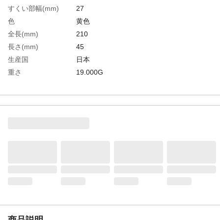
すくい部幅(mm)
27
色
黄色
全長(mm)
210
長さ(mm)
45
生産国
日本
重さ
19.000G
材質1
シリコンゴム
材質2
ナイロン６６
商品説明