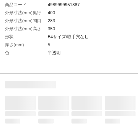
商品コード
4989999951387
外形寸法(mm)奥行
400
外形寸法(mm)間口
283
外形寸法(mm)高さ
350
形状
B4サイズ/取手穴なし
厚さ(mm)
5
色
半透明
有効内寸(mm)奥行
380
有効内寸(mm)間口
273
有効内寸(mm)高さ
330
容量(L)
34
生産国
日本
重さ
4.000KG
材質1
ポリプロピレン（PP）