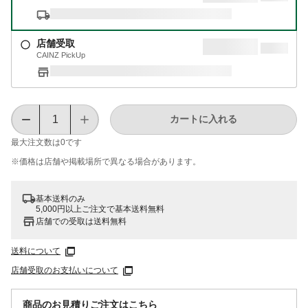
店舗受取
CAINZ PickUp
カートに入れる
最大注文数は
0
です
※価格は​店舗や​掲載場所で​異なる​場合が​あります。
基本送料のみ
5,000円以上ご注文で基本送料無料
店舗での受取は送料無料
送料について
店舗受取のお支払いについて
商品のお見積りご注文はこちら