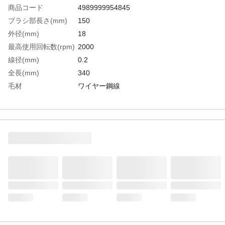
商品コード
4989999954845
ブラシ部長さ(mm)
150
外径(mm)
18
最高使用回転数(rpm)
2000
線径(mm)
0.2
全長(mm)
340
毛材
ワイヤー鋼線
生産国
台湾
重さ
115.000G
材質1
軸：スチール(SPHC)