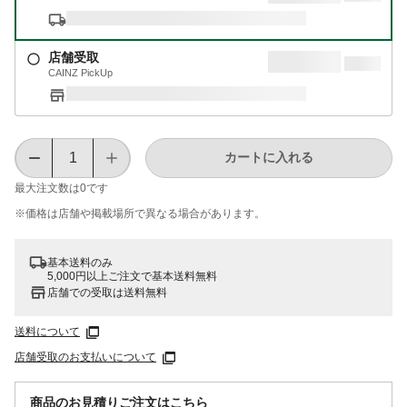
店舗受取
CAINZ PickUp
カートに入れる
最大注文数は
0
です
※価格は​店舗や​掲載場所で​異なる​場合が​あります。
基本送料のみ
5,000円以上ご注文で基本送料無料
店舗での受取は送料無料
送料について
店舗受取のお支払いについて
商品のお見積りご注文はこちら