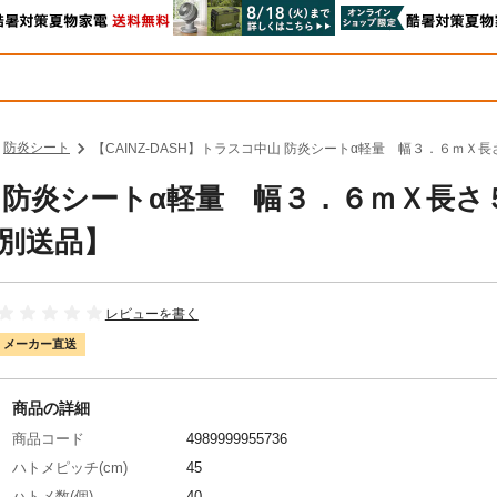
防炎シート
【CAINZ-DASH】トラスコ中山 防炎シートα軽量 幅３．６ｍＸ長さ
中山 防炎シートα軽量 幅３．６ｍＸ長さ
Y【別送品】
レビューを書く
メーカー直送
商品の詳細
商品コード
4989999955736
ハトメピッチ(cm)
45
ハトメ数(個)
40