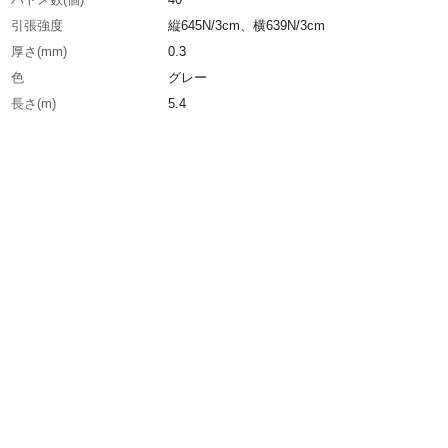
引張強度
縦645N/3cm、横639N/3cm
厚さ(mm)
0.3
色
グレー
長さ(m)
5.4
幅(m)
3.6
引裂強度
縦230N、横205N
生産国
日本
重さ
3.500KG
材質1
シート:ポリエチレン（PE）
材質2
ハトメ:アルミ（内径:12mm）