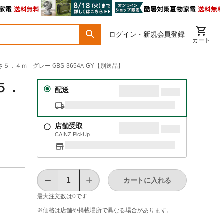
ログイン・新規会員登録
カート
５．４ｍ グレー GBS-3654A-GY【別送品】
５．
配送
店舗受取
CAINZ PickUp
カートに入れる
最大注文数は
0
です
※価格は​店舗や​掲載場所で​異なる​場合が​あります。