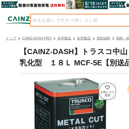
トップ
CAINZ-DASH PRO
化学製品
化学製品
切削油剤
切削・
【CAINZ-DASH】トラスコ
乳化型 １８Ｌ MCF-5E【別送