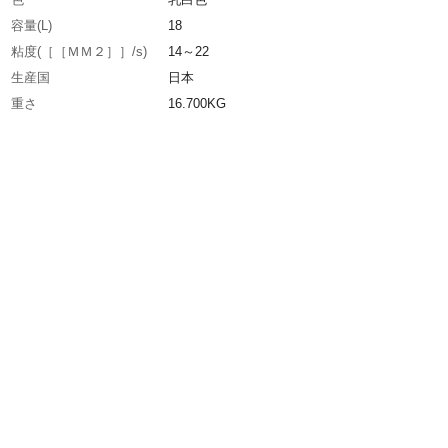
容量(L)
18
粘度(［［ＭＭ２］］/s)
14～22
生産国
日本
重さ
16.700KG
材質1
主成分:精製鉱物油