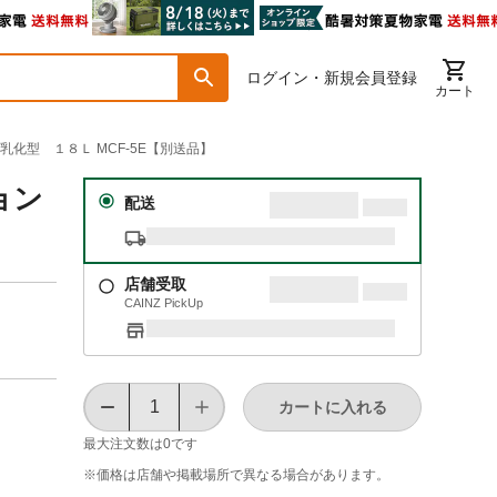
ログイン・新規会員登録
カート
乳化型 １８Ｌ MCF-5E【別送品】
ョン
配送
店舗受取
CAINZ PickUp
カートに入れる
最大注文数は
0
です
※価格は​店舗や​掲載場所で​異なる​場合が​あります。