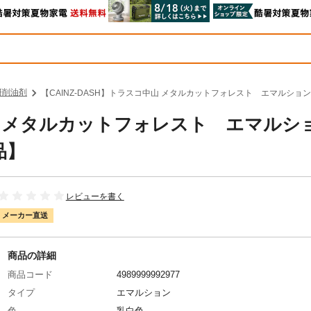
研削油剤
【CAINZ-DASH】トラスコ中山 メタルカットフォレスト エマルション
中山 メタルカットフォレスト エマルシ
品】
レビューを書く
メーカー直送
商品の詳細
商品コード
4989999992977
タイプ
エマルション
色
乳白色