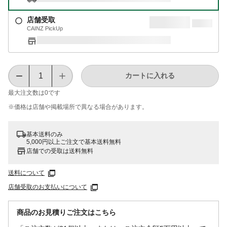
店舗受取
CAINZ PickUp
カートに入れる
最大注文数は
0
です
※価格は​店舗や​掲載場所で​異なる​場合が​あります。
基本送料のみ
5,000円以上ご注文で基本送料無料
店舗での受取は送料無料
送料について
店舗受取のお支払いについて
商品のお見積りご注文はこちら